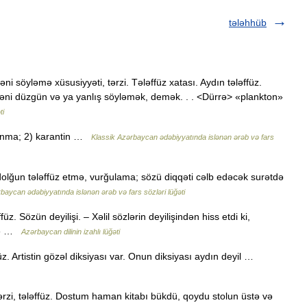
tələhhüb
əni söyləmə xüsusiyyəti, tərzi. Tələffüz xatası. Aydın tələffüz.
məni düzgün və ya yanlış söyləmək, demək. . . <Dürrə> «plankton»
ti
unma; 2) karantin …
Klassik Azərbaycan ədəbiyyatında islənən ərəb və fars
dolğun tələffüz etmə, vurğulama; sözü diqqəti cəlb edəcək surətdə
baycan ədəbiyyatında islənən ərəb və fars sözləri lüğəti
füz. Sözün deyilişi. – Xəlil sözlərin deyilişindən hiss etdi ki,
adə …
Azərbaycan dilinin izahlı lüğəti
füz. Artistin gözəl diksiyası var. Onun diksiyası aydın deyil …
tərzi, tələffüz. Dostum haman kitabı bükdü, qoydu stolun üstə və