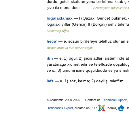
durdu, getdi, şkafdan yenə bir köhnə kitab çıxa
şivə ilə mənə dedi.… …
Azərbaycan dilinin izahlı l
loğalaxlamax
— I (Qazax, Gəncə) bükmək. – P
loğalaxlıyıflar (Gəncə) II (Borçalı) səhv tə
dialektoloji lüğəti
heca’
— ə. sözün birdəfəyə tələffüz olunan 
islənən ərəb və fars sözləri lüğəti
ibn
— ə. 1) oğul; 2) şəxs adları sistemində 
yaratmağa xidmət edir və tələffüzdə qoşulduğ
və s.; 3) ümumi ismə qoşulduqda və ya əm
ləfz
— ə. 1) söz, kəlmə; 2) deyiliş, tələffüz
© Academic, 2000-2026
Contact us:
Technical Support
,
Dictionaries export
, created on PHP,
Joomla,
Dr