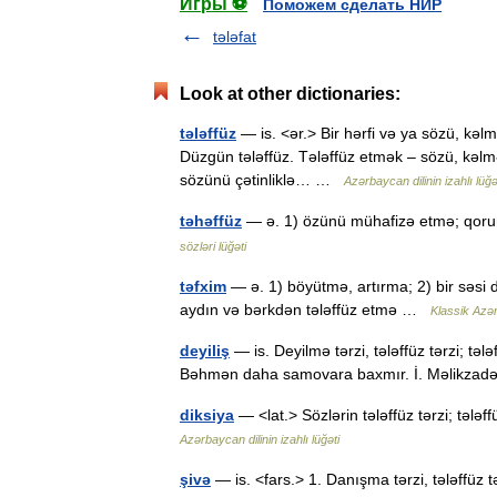
Игры ⚽
Поможем сделать НИР
tələfat
Look at other dictionaries:
tələffüz
— is. <ər.> Bir hərfi və ya sözü, kəlm
Düzgün tələffüz. Tələffüz etmək – sözü, kəl
sözünü çətinliklə… …
Azərbaycan dilinin izahlı lüğə
təhəffüz
— ə. 1) özünü mühafizə etmə; qor
sözləri lüğəti
təfxim
— ə. 1) böyütmə, artırma; 2) bir səsi 
aydın və bərkdən tələffüz etmə …
Klassik Azər
deyiliş
— is. Deyilmə tərzi, tələffüz tərzi; tələf
Bəhmən daha samovara baxmır. İ. Məlikz
diksiya
— <lat.> Sözlərin tələffüz tərzi; tələf
Azərbaycan dilinin izahlı lüğəti
şivə
— is. <fars.> 1. Danışma tərzi, tələffüz 