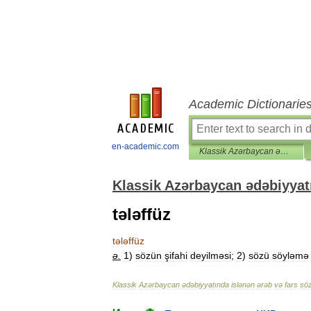
Academic Dictionarie
en-academic.com
Klassik Azərbaycan ədəbiyyatında islənən ərəb və fars sözləri lüğəti
Klassik Azərbaycan ədəbiyyatı
tələffüz
tələffüz
ə
.
1
)
sözün
şifahi
deyilməsi
;
2
)
sözü
söyləmə
Klassik
Azərbaycan
ədəbiyyatında
islənən
ərəb
və
fars
söz