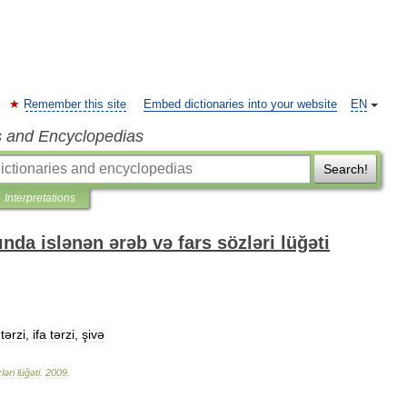
Remember this site
Embed dictionaries into your website
EN
s and Encyclopedias
Search!
Interpretations
nda islənən ərəb və fars sözləri lüğəti
tərzi
,
ifa
tərzi
,
şivə
ləri
lüğəti
.
2009
.