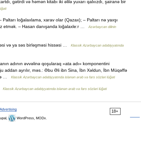
rtdı, gətirdi və həmən kitabı iki əlilə yuxarı qalxızdı, şairanə bir
üğəti
altarı loğalaxlama, xarav olar (Qazax); – Paltarı nə yaxşı
ləffüz etmək. – Hasan danışanda loğalaxle:r …
Azərbaycan dilinin
səsi və ya səs birləşməsi hissəsi …
Klassik Azərbaycan ədəbiyyatında
atanın adının əvvəlinə qoşularaq «ata adı» komponentini
u addan ayrılır, məs.: Əbu Əli ibn Sina, İbn Xəldun, İbn Müqəffə
ələ …
Klassik Azərbaycan ədəbiyyatında islənən ərəb və fars sözləri lüğəti
 …
Klassik Azərbaycan ədəbiyyatında islənən ərəb və fars sözləri lüğəti
Advertising
18+
upal,
WordPress, MODx.